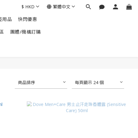
$
HKD
繁體中文
疫用品
快閃優惠
區
團體/機構訂購
商品排序
每頁顯示 24 個