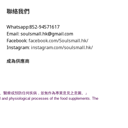
聯絡我們
Whatsapp:852-94571617
Email:
soulsmall.hk@gmail.com
Facebook:
facebook.com/Soulsmall.hk/
Instagram:
instagram.com/soulsmall.hk/
成為供應商
、
醫療或預防任何疾病，並無作為專業意見之意圖。』
nal and physiological processes of the food supplements. The