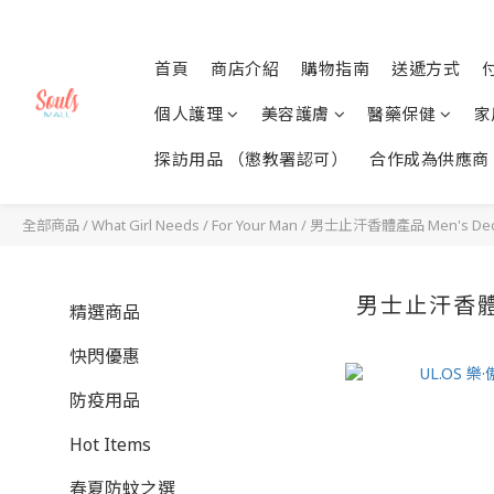
首頁
商店介紹
購物指南
送遞方式
個人護理
美容護膚
醫藥保健
家
探訪用品 （懲教署認可）
合作成為供應商
全部商品
/
What Girl Needs
/
For Your Man
/
男士止汗香體產品 Men's Deo
男士止汗香體產
精選商品
快閃優惠
防疫用品
Hot Items
春夏防蚊之選