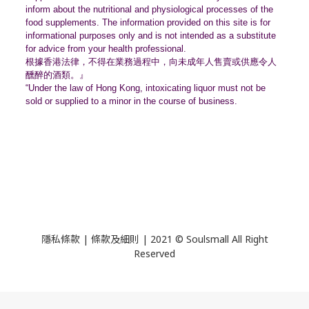
inform about the nutritional and physiological processes of the
food supplements. The information provided on this site is for
informational purposes only and is not intended as a substitute
for advice from your health professional.
根據香港法律，不得在業務過程中，
向未成年人售賣或供應令人
醺醉的酒類。』
“Under the law of Hong Kong, intoxicating liquor must not be
sold or supplied to a minor in the course of business.
隱私條款 | 條款及細則 | 2021 © Soulsmall All Right
Reserved