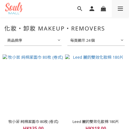
化妝・卸妝 MAKEUP・REMOVERS
商品排序
每頁顯示 24 個
牧小苦 純棉潔面巾 80枚 (卷式)
Leed 麗的雙效化妝棉 180片
HK$35.00
HK$18.00