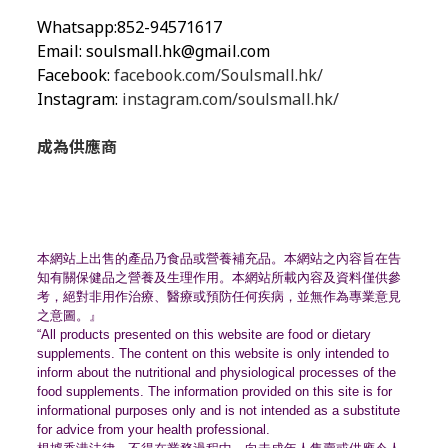
Whatsapp:852-94571617
Email:
soulsmall.hk@gmail.com
Facebook:
facebook.com/Soulsmall.hk/
Instagram:
instagram.com/soulsmall.hk/
成為供應商
本網站上出售的產品乃食品或營養補充品。
本網站之內容旨在告
知有關保健品之營養及生理作用。
本網站所載內容及資料僅供參
考，絕對非用作治療、
醫療或預防任何疾病，並無作為專業意見
之意圖。』
“All products presented on this website are food or dietary
supplements. The content on this website is only intended to
inform about the nutritional and physiological processes of the
food supplements. The information provided on this site is for
informational purposes only and is not intended as a substitute
for advice from your health professional.