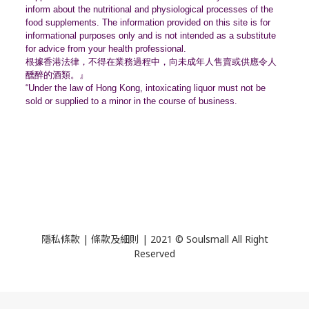
inform about the nutritional and physiological processes of the
food supplements. The information provided on this site is for
informational purposes only and is not intended as a substitute
for advice from your health professional.
根據香港法律，不得在業務過程中，
向未成年人售賣或供應令人
醺醉的酒類。』
“Under the law of Hong Kong, intoxicating liquor must not be
sold or supplied to a minor in the course of business.
隱私條款 | 條款及細則 | 2021 © Soulsmall All Right
Reserved