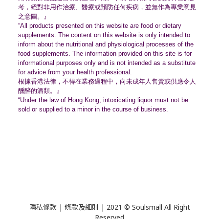
考，絕對非用作治療、
醫療或預防任何疾病，並無作為專業意見
之意圖。』
“All products presented on this website are food or dietary
supplements. The content on this website is only intended to
inform about the nutritional and physiological processes of the
food supplements. The information provided on this site is for
informational purposes only and is not intended as a substitute
for advice from your health professional.
根據香港法律，不得在業務過程中，
向未成年人售賣或供應令人
醺醉的酒類。』
“Under the law of Hong Kong, intoxicating liquor must not be
sold or supplied to a minor in the course of business.
隱私條款 | 條款及細則 | 2021 © Soulsmall All Right
Reserved