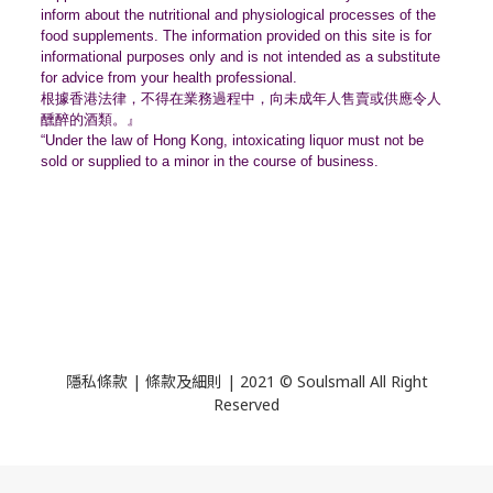
inform about the nutritional and physiological processes of the
food supplements. The information provided on this site is for
informational purposes only and is not intended as a substitute
for advice from your health professional.
根據香港法律，不得在業務過程中，
向未成年人售賣或供應令人
醺醉的酒類。』
“Under the law of Hong Kong, intoxicating liquor must not be
sold or supplied to a minor in the course of business.
隱私條款 | 條款及細則 | 2021 © Soulsmall All Right
Reserved