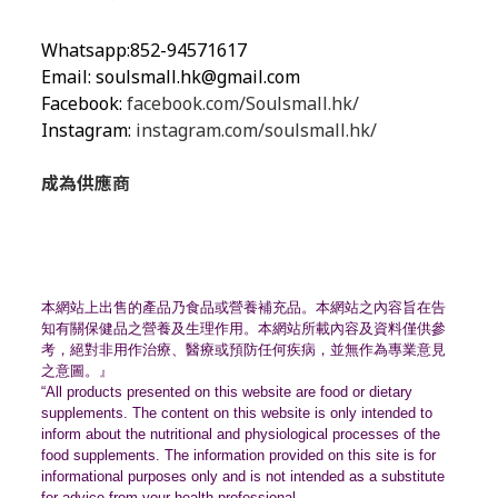
Whatsapp:852-94571617
Email:
soulsmall.hk@gmail.com
Facebook:
facebook.com/Soulsmall.hk/
Instagram:
instagram.com/soulsmall.hk/
成為供應商
本網站上出售的產品乃食品或營養補充品。
本網站之內容旨在告
知有關保健品之營養及生理作用。
本網站所載內容及資料僅供參
考，絕對非用作治療、
醫療或預防任何疾病，並無作為專業意見
之意圖。』
“All products presented on this website are food or dietary
supplements. The content on this website is only intended to
inform about the nutritional and physiological processes of the
food supplements. The information provided on this site is for
informational purposes only and is not intended as a substitute
for advice from your health professional.