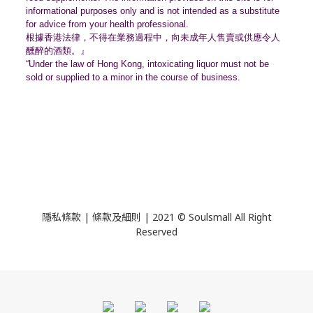
informational purposes only and is not intended as a substitute
for advice from your health professional.
根據香港法律，不得在業務過程中，
向未成年人售賣或供應令人
醺醉的酒類。』
“Under the law of Hong Kong, intoxicating liquor must not be
sold or supplied to a minor in the course of business.
隱私條款 | 條款及細則 | 2021 © Soulsmall All Right
Reserved