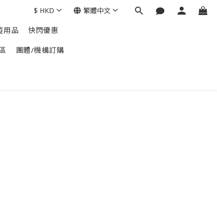
$
HKD
繁體中文
疫用品
快閃優惠
區
團體/機構訂購