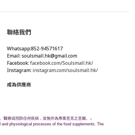
聯絡我們
Whatsapp:852-94571617
Email:
soulsmall.hk@gmail.com
Facebook:
facebook.com/Soulsmall.hk/
Instagram:
instagram.com/soulsmall.hk/
成為供應商
、
醫療或預防任何疾病，並無作為專業意見之意圖。』
nal and physiological processes of the food supplements. The