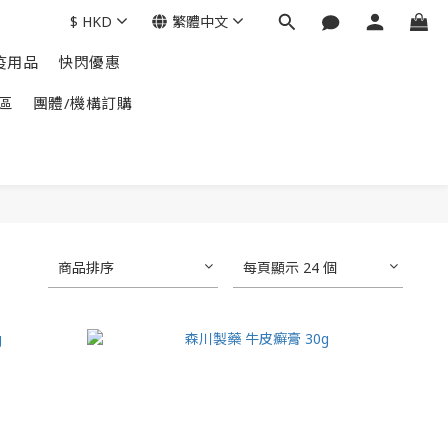
$
HKD
繁體中文
疫用品
快閃優惠
區
團體/機構訂購
商品排序
每頁顯示 24 個