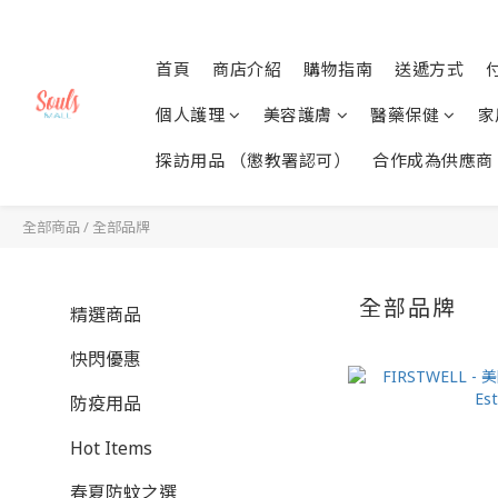
首頁
商店介紹
購物指南
送遞方式
個人護理
美容護膚
醫藥保健
家
探訪用品 （懲教署認可）
合作成為供應商
全部商品
/
全部品牌
全部品牌
精選商品
快閃優惠
防疫用品
Hot Items
春夏防蚊之選