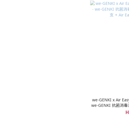
we-GENKI x Air
we-GENKI 抗菌消毒液(1
+ Air 
H