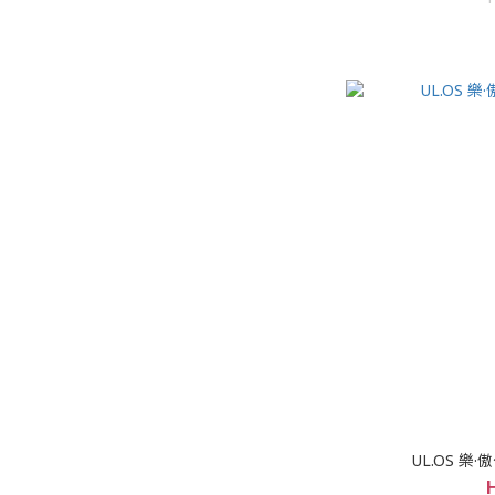
UL.OS 樂·