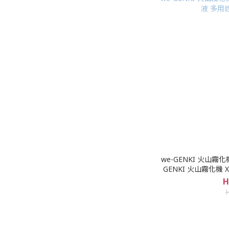
we-GENKI 火山霧
GENKI 火山霧化機 X 1部 + we-GENKI 抗菌消毒液
多用途配方
H