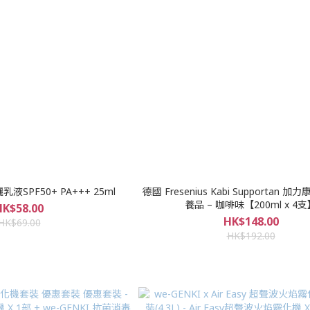
乳液SPF50+ PA+++ 25ml
德國 Fresenius Kabi Supportan
養品 – 咖啡味【200ml x 4
HK$58.00
HK$148.00
HK$69.00
HK$192.00