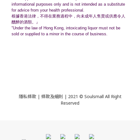
informational purposes only and is not intended as a substitute
for advice from your health professional.
根據香港法律，不得在業務過程中，
向未成年人售賣或供應令人
醺醉的酒類。』
“Under the law of Hong Kong, intoxicating liquor must not be
sold or supplied to a minor in the course of business.
隱私條款 | 條款及細則 | 2021 © Soulsmall All Right
Reserved