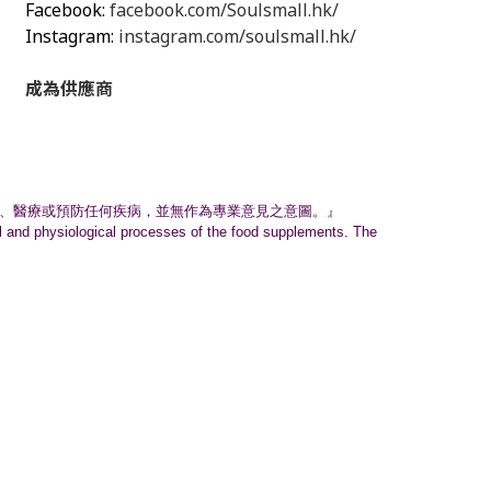
Facebook:
facebook.com/Soulsmall.hk/
Instagram:
instagram.com/soulsmall.hk/
成為供應商
、
醫療或預防任何疾病，並無作為專業意見之意圖。』
nal and physiological processes of the food supplements. The