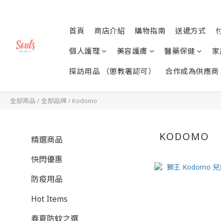
首頁
商店介紹
購物指南
送遞方式
個人護理
美容護膚
醫藥保健
家
探訪用品 （懲教署認可）
合作成為供應商
全部商品
/
全部品牌
/
Kodomo
KODOMO
精選商品
快閃優惠
防疫用品
Hot Items
春夏防蚊之選