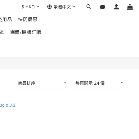
$
HKD
繁體中文
疫用品
快閃優惠
區
團體/機構訂購
商品排序
每頁顯示 24 個