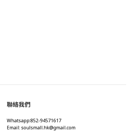
聯絡我們
Whatsapp:852-94571617
Email:
soulsmall.hk@gmail.com