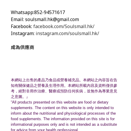
Whatsapp:852-94571617
Email:
soulsmall.hk@gmail.com
Facebook:
facebook.com/Soulsmall.hk/
Instagram:
instagram.com/soulsmall.hk/
成為供應商
本網站上出售的產品乃食品或營養補充品。
本網站之內容旨在告
知有關保健品之營養及生理作用。
本網站所載內容及資料僅供參
考，絕對非用作治療、
醫療或預防任何疾病，並無作為專業意見
之意圖。』
“All products presented on this website are food or dietary
supplements. The content on this website is only intended to
inform about the nutritional and physiological processes of the
food supplements. The information provided on this site is for
informational purposes only and is not intended as a substitute
for advice from your health professional.