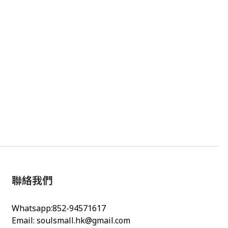
聯絡我們
Whatsapp:852-94571617
Email:
soulsmall.hk@gmail.com