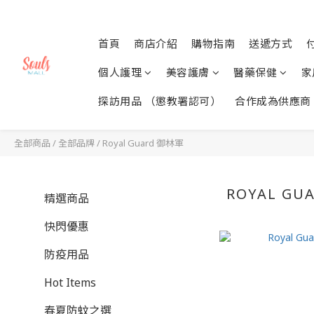
首頁
商店介紹
購物指南
送遞方式
個人護理
美容護膚
醫藥保健
家
探訪用品 （懲教署認可）
合作成為供應商
全部商品
/
全部品牌
/
Royal Guard 御林軍
ROYAL GU
精選商品
快閃優惠
防疫用品
Hot Items
春夏防蚊之選