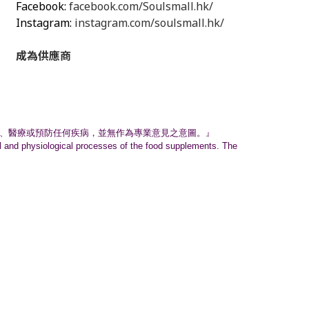
Facebook:
facebook.com/Soulsmall.hk/
Instagram:
instagram.com/soulsmall.hk/
成為供應商
、
醫療或預防任何疾病，並無作為專業意見之意圖。』
nal and physiological processes of the food supplements. The