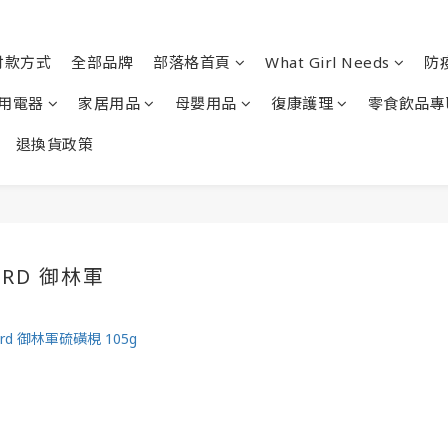
付款方式
全部品牌
部落格首頁
What Girl Needs
防
用電器
家居用品
母嬰用品
復康護理
零食飲品專
退換貨政策
ARD 御林軍