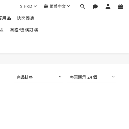
$
HKD
繁體中文
疫用品
快閃優惠
區
團體/機構訂購
商品排序
每頁顯示 24 個