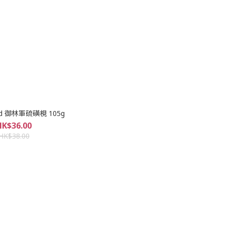
ard 御林軍硫磺梘 105g
HK$36.00
HK$38.00