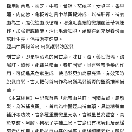
採用制首烏、靈芝、牛膝、當歸、菟絲子、女貞子、墨旱
蓮、肉蓯蓉、龜板等名貴中草藥提煉成，以補肝腎、補氣
血為主，能促進血液循環，增強毛囊細胞微細血管帶氧運
作，加強腎臟機能，活化毛囊細胞，頭髮得到充足養份而
茁壯生長，保持濃密健康。
經典中藥何首烏 烏髮護髮防脫髮
制首烏，即是經蒸煮的何首烏，味甘、澀，藥性微溫，歸
屬肝、腎經，能補益精血，養肝固腎，具有營養毛髮的作
用，可促進黑色素生成，使毛髮更加烏黑亮澤，有效預防
脫髮白髮。古人把何首烏作為烏鬚黑髮補腎的聖藥推崇備
至。
《本草綱目》中記載首烏「能養血益肝，固精益腎、烏鬚
髮，為滋補良藥」，首烏為中醫經典補血藥，具益精養血
補肝等功效，含多種重要微量元素，含鐵量甚為豐富，高
於當歸、阿膠、枸杞子等補血藥。首烏也有抗氧化及延緩
衰老的作用，能抵抗自由基的侵害，延緩細胞老化，所以