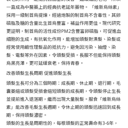
一直成為中醫藥上的經典抗老延年藥物。 「維新烏絲素」
採用一級制首烏提煉，經過炮製的制首烏不含毒性，其卵
磷脂及糖的含量比生首烏豐富，補益作用更佳。現代研究
更証明，制首烏的活性成份PM2含豐富卵磷脂，可促進血
細胞的生成，有抗氧化作用，能增加頭髮對漂髮、染髮或
經常使用鹼性理髮品的抵抗力，避免因污染、抽煙、染
髮、電髮等外在因素，令頭髮受損。長服不但能保持頭髮
烏黑亮澤，更可延緩衰老，保持青春。
改善頭髮生長周期 促進頭髮生長
頭髮生長可分為三個時期：成長期、休止期、退行期，毛
囊萎縮或頭髮受損會縮短頭髮的成長期，令頭髮停止生長
並提前進入退落期，繼而出現大量脫髮。服食「維新烏絲
素」能改善毛髮生長週期，令休止期的頭髮迅速回到成長
期，保持頭髮濃密。
頭髮的生長是周期性的，每根頭髮的正常壽命有3-6年，