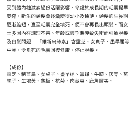
受到體內雄激素過份活躍影響，令處於成長期的毛囊提早
萎縮，新生的頭髮會逐漸變得幼小及稀薄，頭髮的生長期
逐漸縮短，直至毛囊完全壞死，便不會再長出頭髮。而女
士多因內在調理不善、年齡或懷孕期導致失衡而引致脫髮
及白髮問題。 「維新烏絲素」含靈芝、女貞子、墨旱蓮等
中藥，令垂死的毛囊回復健康，停止脫髮。
【成份】
靈芝、制首烏、女貞子、墨旱蓮、當歸、牛膝、茯苓、菟
絲子、生地黃、龜板、杭菊、肉蓯蓉、鹿角膠等。