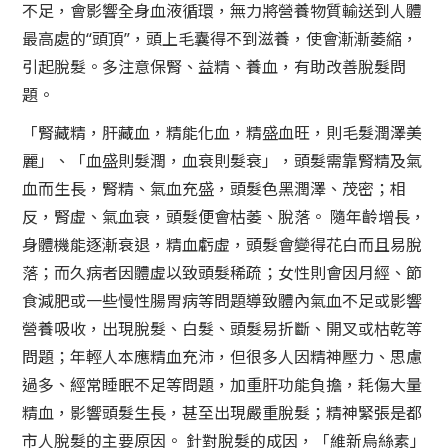
不足，會影響全身血液循環，無力將營養物質輸送到人體
最高處的“頭頂”，頭上毛囊得不到滋養，使會漸漸萎縮，
引起脫髮。多注意保腎、益精、養血，有助改善脫髮問
題。
「腎藏精，肝藏血，精能化血，精盛血旺，則毛髮潤澤美
麗」、「血盛則髮潤，血衰則髮衰」，頭髮需靠腎精及氣
血而生長，腎精、氣血充盛，頭髮色黑潤澤、茂密；相
反，腎虛、氣血衰，頭髮便會枯萎、脫落。 隨年齡增長，
身體機能逐漸衰退，精血虧虛，頭髮會變得花白而且易脫
落；而久病者因體虛以致頭髮稀疏；女性則會因月經、節
食減肥或一些慢性腸胃病等問題導致體內氣血不足或影響
營養吸收，出現脫髮、白髮、頭髮易折斷、開叉或枯乾等
問題；年輕人本應精血充沛，但很多人因精神壓力、思慮
過多、經常睡眠不足等問題，加重肝功能負擔，耗傷大量
精血，影響頭髮生長，甚至出現嚴重脫髮；精神緊張是都
市人脫髮的主要原因。 針對脫髮的成因，「維新烏絲素」