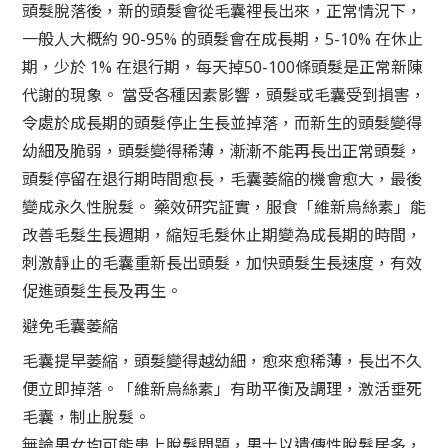
頭髮脫落後，新的頭髮會從毛囊裡長出來，正常情況下，
一般人大概約 90-95% 的頭髮會在成長期，5-10% 在休止
期，少於 1% 在退行期，每天掉50-100條頭髮是正常新陳
代謝的現象。 當受各種因素影響，頭髮或毛囊受到損害，
令處於成長期的頭髮停止生長並掉落，而新生的頭髮變得
幼細及脆弱，頭髮變得稀薄，漸漸不能再長出正常頭髮，
頭髮停留在退行期時間愈長，毛囊萎縮的機會愈大，最後
變成永久性脫髮。 藥效研究証實，服食「維新烏絲素」能
改善毛髮生長週期，縮短毛髮休止期變為成長期的時間，
刺激靜止的毛囊重新長出頭髮，加快頭髮生長速度，有效
促進頭髮生長及再生。
避免毛囊萎縮
毛囊提早萎縮，頭髮變得越幼細，愈來愈稀薄，長出不久
便立即掉落。「維新烏絲素」有助平衡及調理，激活垂死
毛囊，制止脫髮。
無論男女均可能患上脫髮問題，男士以遺傳性脫髮居多，