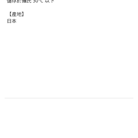
儲存於攝氏 30°C 以下
【產地】
日本