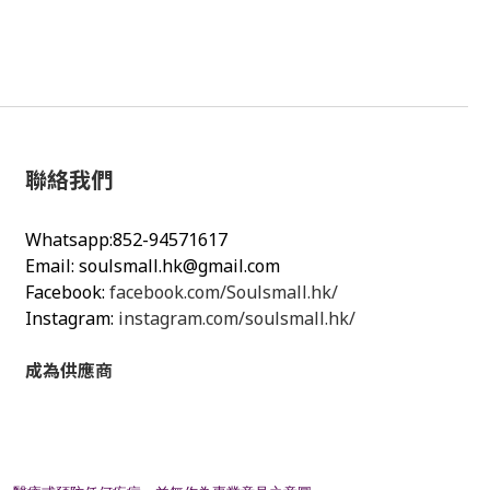
聯絡我們
Whatsapp:852-94571617
Email:
soulsmall.hk@gmail.com
Facebook:
facebook.com/Soulsmall.hk/
Instagram:
instagram.com/soulsmall.hk/
成為供應商