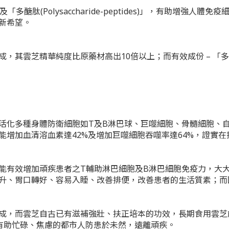
)」及「多醣肽(Polysaccharide-peptides)」，有
新希望。
芝精華純度比原藥材高出10倍以上；而有效成份 – 「多醣 (Pol
活化多種身體防衛細胞如T及B淋巴球、巨噬細胞、骨髓細胞、
能增加血清溶血素達42%及增加巨噬細胞吞噬率達64%，證實
能有效增加頑疾患者之T輔助淋巴細胞及B淋巴細胞免疫力，大
升、胃口轉好、容易入睡、改善排便，改善患者的生活質素；而
成，而雲芝自古已有滋補強壯、扶正培本的功效，長期食用雲芝
有助忙碌、焦慮的都市人防患於未然，遠離頑疾。