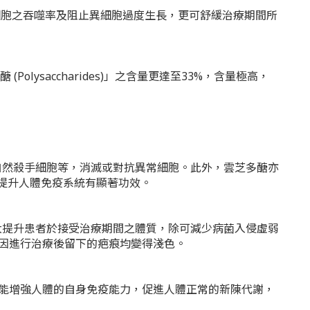
助增強人體免疫細胞之吞噬率及阻止異細胞過度生長，更可舒緩治療期間所
ysaccharides)」之含量更達至33%，含量極高，
自然殺手細胞等，消滅或對抗異常細胞。此外，雲芝多醣亦
在提升人體免疫系統有顯著功效。
大提升患者於接受治療期間之體質，除可減少病菌入侵虛弱
因進行治療後留下的疤痕均變得淺色。
能增強人體的自身免疫能力，促進人體正常的新陳代謝，