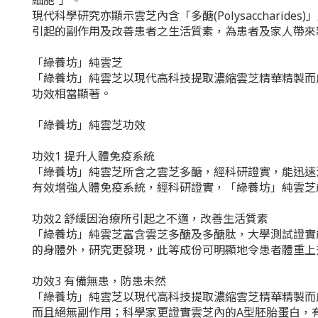
細胞”」。
現代科學研究亦顯示雲芝內含「多醣(Polysaccharides
引起的副作用及改善患者之生活質素，為患者及家人帶來
「綠養坊」純雲芝
「綠養坊」純雲芝以現代高科技提取濃縮雲芝精華精製而成，其雲
功效相當顯著。
「綠養坊」純雲芝功效
功效1 提升人體免疫系統
「綠養坊」純雲芝所含之雲芝多醣，經科研證實，能迅速
有效增強人體免疫系統，經科研證實，「綠養坊」純雲芝
功效2 舒緩因治療所引起之不適，改善生活質素
「綠養坊」純雲芝富含雲芝多醣及多醣肽，大學測試證實
的身體外，研究更發現，此等成份可明顯地令患者體重上
功效3 有備無患，防患未然
「綠養坊」純雲芝以現代高科技提取濃縮雲芝精華精製而
而且絕無副作用；科學家更證實雲芝內的A型胚胎蛋白，