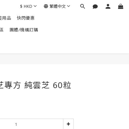
$
HKD
繁體中文
疫用品
快閃優惠
區
團體/機構訂購
芝專方 純雲芝 60粒