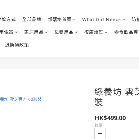
付款方式
全部品牌
部落格首頁
What Girl Needs
防
用電器
家居用品
母嬰用品
復康護理
零食飲品專
退換貨政策
綠養坊 雲
裝
HK$499.00
數量