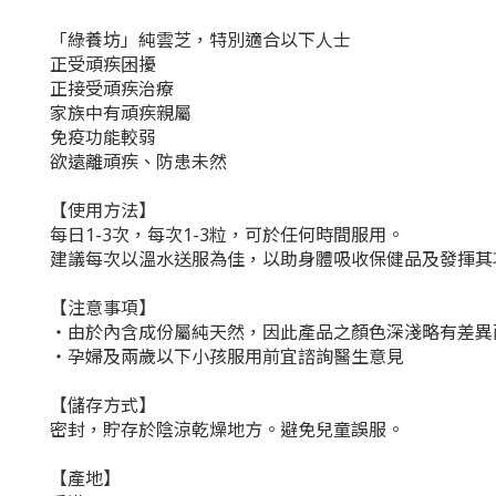
「綠養坊」純雲芝，特別適合以下人士
正受頑疾困擾
正接受頑疾治療
家族中有頑疾親屬
免疫功能較弱
欲遠離頑疾、防患未然
【使用方法】
每日1-3次，每次1-3粒，可於任何時間服用。
建議每次以溫水送服為佳，以助身體吸收保健品及發揮其
【注意事項】
‧由於內含成份屬純天然，因此產品之顏色深淺略有差異
‧孕婦及兩歲以下小孩服用前宜諮詢醫生意見
【儲存方式】
密封，貯存於陰涼乾燥地方。避免兒童誤服。
【產地】