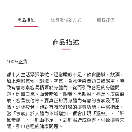
商品描述
送貨及付款方式
顧客評價
商品描述
100%正貨
都市人生活緊張繁忙，經常睡眠不足、飲食肥膩、飲酒，
加上潮濕氣候，環境、空氣、食物污染問題日趨嚴重，導
致有害毒素容易積聚於身體內，從而引致各種的身體問
題，例如口氣、面黃暗啞、眼黃、黑眼圈、唇黑、皮膚痕
癢、容易疲倦等。要真正排清身體內有害的毒素及清濕
熱，消除疲勞，絕對有賴於肝臟的排毒功能。中醫指出，
當「毒素」於人體內不斷增加，便會出現「濕熱」、「肝
氣鬱結」、「肝血不足」，對肝臟造成傷害，引致排毒失
調，引申各種的健康問題。