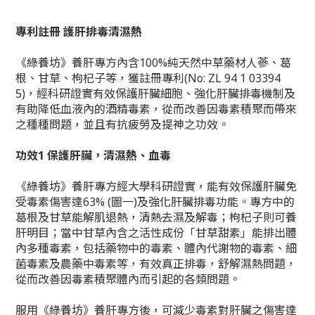
專利註冊 護肝排毒清濕熱
《綠養坊》養肝專方內含100%純天然中草藥材人蔘、葛
根、甘草、枸杞子等，獲註冊專利(No: ZL 94 1 03394
5)，經科研證實有效保護肝臟細胞、強化肝臟排毒機制及
有助降低血液內的酒精毒素，從而改善因毒素積聚而帶來
之種種問題，並且有抗疲勞及提神之功效。
功效1 保護肝臟，清濕熱、血毒
《綠養坊》養肝專方經大學科研證實，能有效保護肝臟免
受毒素傷害達63% (圖一)及強化肝臟排毒功能。專方中的
葛根及甘草能解肌退熱，清熱去濕及解毒；枸杞子則可養
肝明目；當中甘草內含之活性成份「甘草甜素」能排出體
內多種毒素，包括藥物中的毒素、體內代謝物的毒素、細
菌毒素及農藥中毒素等，有效真正排毒，舒解濕熱問題，
從而改善因毒素積聚體內而引起的各類問題。
服用《綠養坊》養肝專方後，可減少毒素對肝臟之傷害達