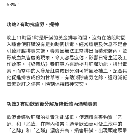
63%。
功效2 有助抗疲勞、提神
晚上11時至1時是肝臟的黃金排毒時間，沒有在這段時間
入睡會使肝臟沒有足夠時間排毒。經常睡眠及休息不足會
引致肝臟排毒失調，毒素因無法正常排出而積聚體內，並
形成血氣皆虛的現象，令人容易疲倦，影響日常生活及工
作效率。《綠養坊》養肝專方有助提升肝臟功能，排出毒
素。而當中的人參及紅棗成份分別可補氣及補血，配合其
他促進排毒成份如甘草等，有助消除疲勞之餘，還可減低
毒素對肝之傷害，時刻保持精神奕奕。
功效3 有助飲酒後分解及降低體內酒精毒素
飲酒會導致肝臟的排毒功能降低，使酒精有害物質「乙
醇」和「乙醛」在體內積累；過量飲酒更可使血液中的
「乙醇」和「乙醛」濃度升高，損害肝臟、出現頭痛頭暈