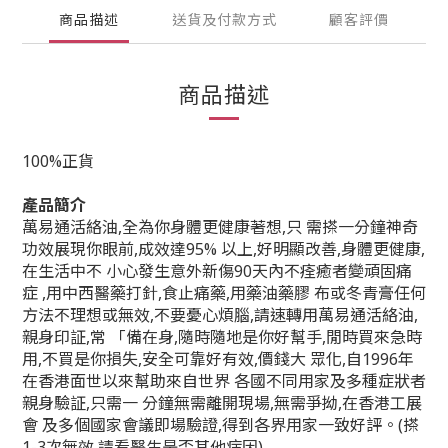
商品描述
送貨及付款方式
顧客評價
商品描述
100%正貨
產品簡介
萬易通活絡油,全為你身體更健康著想,只 需搽一分鐘神奇
功效展現你眼前,成效達95% 以上,好明顯改善,身體更健康,
在生活中不 小心發生意外新傷90天內不痊癒者變頑固痛
症 ,用中西醫藥打針,食止痛藥,用藥油藥膠 布或冬青膏任何
方法不理想或無效,不要憂心煩腦,請速轉用萬易通活絡油,
親身印証,常 「備在身,隨時隨地是你好幫手,閒時買來急時
用,不買是你損失,安全可靠好有效,價錢大 眾化,自1996年
在香港面世以來幫助來自世界 各國不同用家及多種症狀者
親身驗証,只需一 分鐘無需離開現場,無需爭拗,在香港工展
會 及多個國家會議即場驗證,得到各界用家一致好評。(搽
1-3次無效,請看醫生是否其他病因)