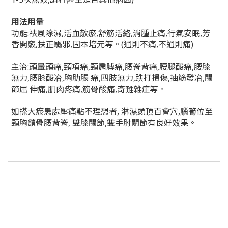
用法用量
功能:袪風除濕,活血散瘀,舒筋活絡,消腫止痛,行氣安眠,芳
香開竅,扶正驅邪,固本培元等。(通則不痛,不通則痛)
主治:頭暈頭痛,頸項痛,頸肩膊痛,腰脊背痛,腰腿酸痛,腰膝
無力,腰膝酸冶,胸肋脹 痛,四肢無力,跌打損傷,抽筋發冶,關
節屈 伸痛,肌肉疼痛,筋骨酸痛,奇難雜症等。
如搽大瘀患處壓痛點不理想者, 淋濕頭頂百會穴,腦筍位至
頸胸鎖骨腰背脊, 雙膝關節,雙手肘關節有良好效果。