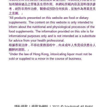
知有關保健品之營養及生理作用。
本網站所載內容及資料僅供參
考，絕對非用作治療、
醫療或預防任何疾病，並無作為專業意見
之意圖。』
“All products presented on this website are food or dietary
supplements. The content on this website is only intended to
inform about the nutritional and physiological processes of the
food supplements. The information provided on this site is for
informational purposes only and is not intended as a substitute
for advice from your health professional.
根據香港法律，不得在業務過程中，
向未成年人售賣或供應令人
醺醉的酒類。』
“Under the law of Hong Kong, intoxicating liquor must not be
sold or supplied to a minor in the course of business.
隱私條款 | 條款及細則 | 2021 © Soulsmall All Right