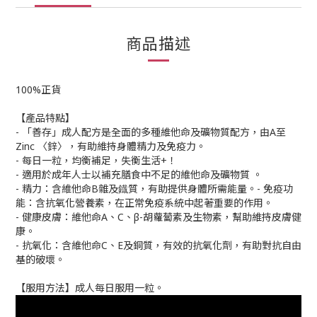
商品描述
100%正貨
【產品特點】
- 「善存」成人配方是全面的多種維他命及礦物質配方，由A至
Zinc 〈鋅〉，有助維持身體精力及免疫力。
- 每日一粒，均衡補足，失衡生活+！
- 適用於成年人士以補充膳食中不足的維他命及礦物質 。
- 精力：含維他命B雜及鐡質，有助提供身體所需能量。- 免疫功
能：含抗氧化營養素，在正常免疫系統中起著重要的作用。
- 健康皮膚：維他命A、C、β-胡蘿蔔素及生物素，幫助維持皮膚健
康。
- 抗氧化：含維他命C、E及銅質，有效的抗氧化劑，有助對抗自由
基的破壞。
【服用方法】成人每日服用一粒。