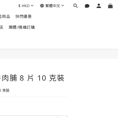
$
HKD
繁體中文
疫用品
快閃優惠
區
團體/機構訂購
脯 8 片 10 克裝
0 克裝