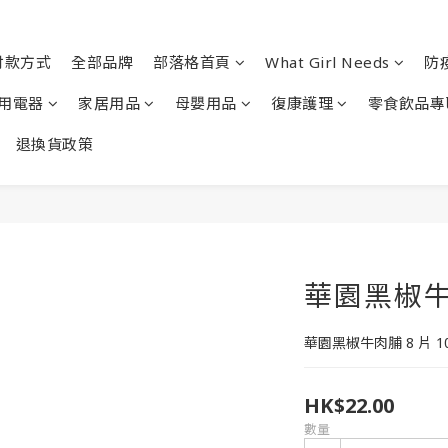
付款方式
全部品牌
部落格首頁
What Girl Needs
防
用電器
家居用品
母嬰用品
復康護理
零食飲品專
退換貨政策
華園黑椒牛肉
華園黑椒牛肉脯 8 片 1
HK$22.00
數量