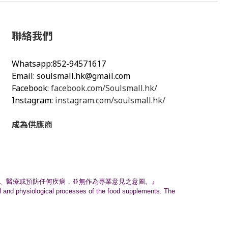
聯絡我們
Whatsapp:852-94571617
Email:
soulsmall.hk@gmail.com
Facebook:
facebook.com/Soulsmall.hk/
Instagram:
instagram.com/soulsmall.hk/
成為供應商
、
醫療或預防任何疾病，並無作為專業意見之意圖。』
nal and physiological processes of the food supplements. The