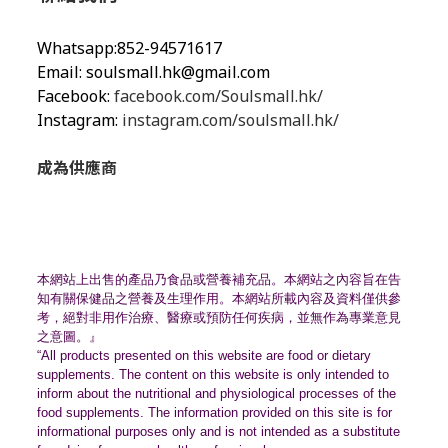
Whatsapp:852-94571617
Email:
soulsmall.hk@gmail.com
Facebook:
facebook.com/Soulsmall.hk/
Instagram:
instagram.com/soulsmall.hk/
成為供應商
本網站上出售的產品乃食品或營養補充品。
本網站之內容旨在告
知有關保健品之營養及生理作用。
本網站所載內容及資料僅供參
考，絕對非用作治療、
醫療或預防任何疾病，並無作為專業意見
之意圖。』
“All products presented on this website are food or dietary
supplements. The content on this website is only intended to
inform about the nutritional and physiological processes of the
food supplements. The information provided on this site is for
informational purposes only and is not intended as a substitute