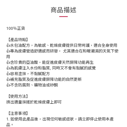
商品描述
100％正貨
【產品特點】
👍水包油配方，為敏感、乾燥皮膚提供日常呵護，適合全身使用
👍專為皮膚營造舒適感而研發， 尤其適合在和暖潮濕的天氣下使
用
👍含珍貴的亞油酸，能促進皮膚天然屏障功能再生
👍為肌膚注入水份和脂質, 同時又不會有黏膩的感覺
👍容易塗抹，不黏膩配方
👍補充脂質及促進皮膚屏障功能的自然更新
👍不含防腐劑、礦物油或矽酮
【使用方法】
擠出適量抹搓於乾燥皮膚上即可
【注意事項】
1. 如使用此產品後，出現任何敏感症狀，請立即停止使用本產
品。