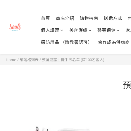
首頁
商店介紹
購物指南
送遞方式
個人護理
美容護膚
醫藥保健
家
探訪用品 （懲教署認可）
合作成為供應商
Home
/
部落格列表
/
預留威露士搓手液名單 (首100名客人)
預