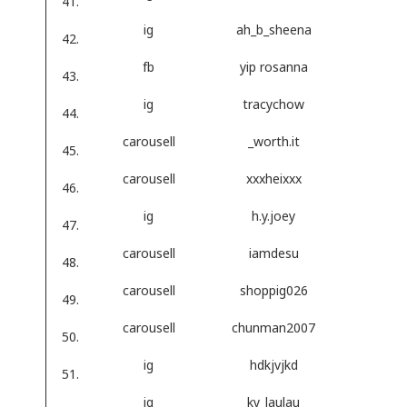
ig
ah_b_sheena
fb
yip rosanna
ig
tracychow
carousell
_worth.it
carousell
xxxheixxx
ig
h.y.joey
carousell
iamdesu
carousell
shoppig026
carousell
chunman2007
ig
hdkjvjkd
ig
ky_laulau