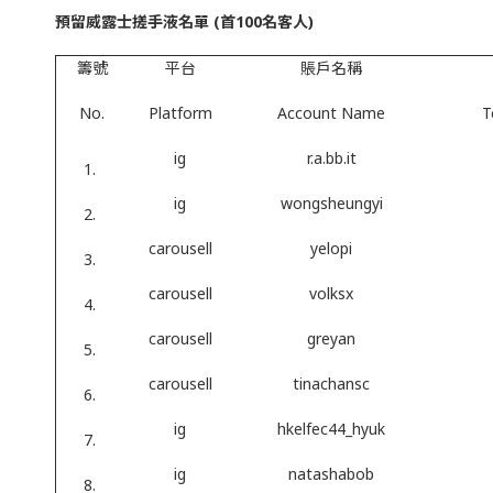
預留威露士搓手液名單 (首100名客人)
籌號
平台
賬戶名稱
No.
Platform
Account Name
T
ig
r.a.bb.it
ig
wongsheungyi
carousell
yelopi
carousell
volksx
carousell
greyan
carousell
tinachansc
ig
hkelfec44_hyuk
ig
natashabob