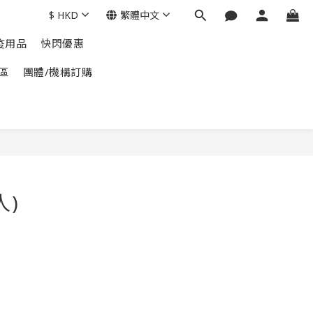
$
HKD
繁體中文
疫用品
快閃優惠
區
團體/機構訂購
人)