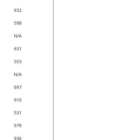
932
598
N/A
631
553
N/A
697
910
531
979
930