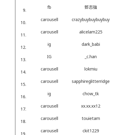
fb
鄧志強
carousell
crazybuybuybuybuy
carousell
alicelam225
ig
dark_babi
IG
_c.han
carousell
lokmiu
carousell
sapphireglitterridge
ig
chow_tk
carousell
xx.xx.xx12
carousell
touietam
carousell
ckit1229