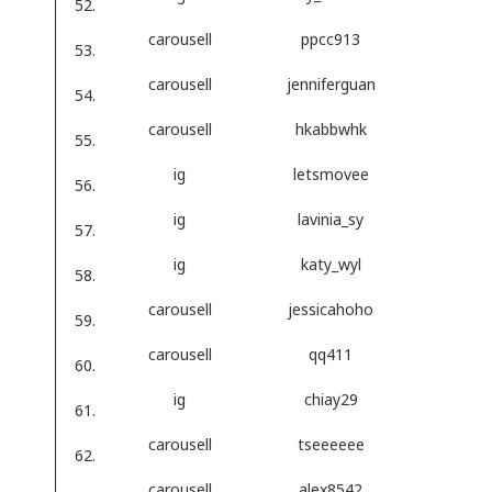
carousell
ppcc913
carousell
jenniferguan
carousell
hkabbwhk
ig
letsmovee
ig
lavinia_sy
ig
katy_wyl
carousell
jessicahoho
carousell
qq411
ig
chiay29
carousell
tseeeeee
carousell
alex8542