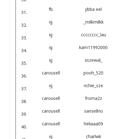
fb
ybba eel
ig
_milkmilkk
ig
cccccccc_lau
ig
kam11992000
ig
xszewal_
carousell
pooh_520
ig
richie_sze
carousell
froma2z
carousell
sansellrio
carousell
heliaaa09
ig
charlwk