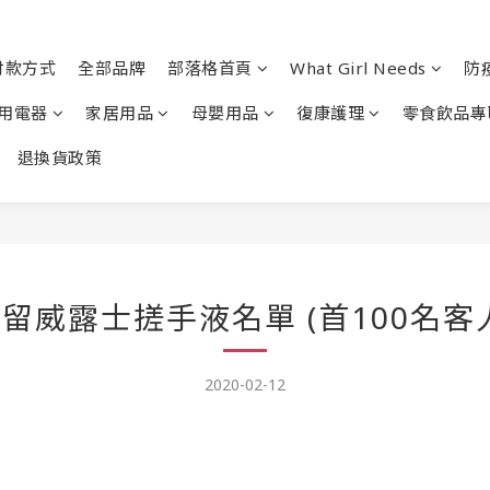
付款方式
全部品牌
部落格首頁
What Girl Needs
防
用電器
家居用品
母嬰用品
復康護理
零食飲品專
退換貨政策
留威露士搓手液名單 (首100名客
2020-02-12