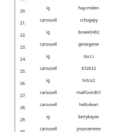
ig
haycmiden
carousell
cchugapy
ig
bowie0402
carousell
geniegenie
ig
siu.c.i
carousell
632632
ig
hclco2
carousell
mailtovic801
carousell
hellodearr
ig
kerrykayan
carousell
yournameee