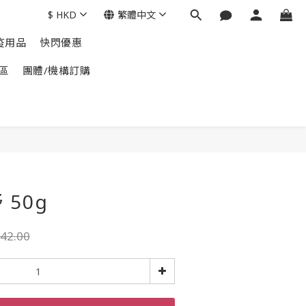
$
HKD
繁體中文
疫用品
快閃優惠
區
團體/機構訂購
50g
42.00