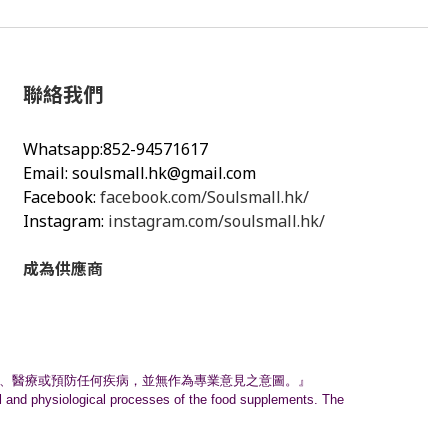
聯絡我們
Whatsapp:852-94571617
Email:
soulsmall.hk@gmail.com
Facebook:
facebook.com/Soulsmall.hk/
Instagram:
instagram.com/soulsmall.hk/
成為供應商
、
醫療或預防任何疾病，並無作為專業意見之意圖。』
nal and physiological processes of the food supplements. The