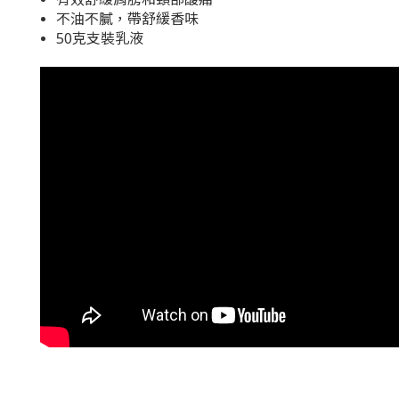
不油不膩，帶舒緩香味
50克支裝乳液