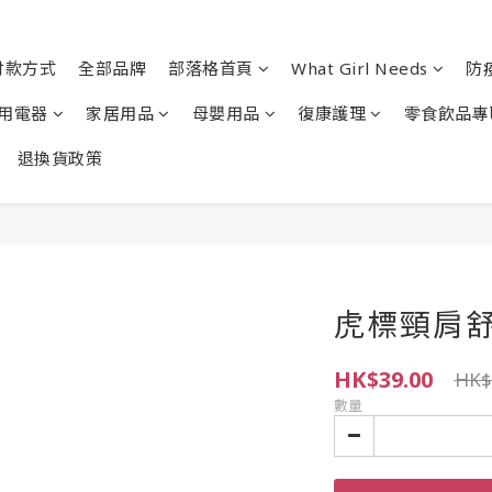
付款方式
全部品牌
部落格首頁
What Girl Needs
防
用電器
家居用品
母嬰用品
復康護理
零食飲品專
退換貨政策
虎標頸肩舒 
HK$39.00
HK$
數量