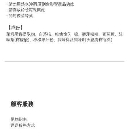
- 請勿用熱水沖調,否則會影響產品功效
- 請存放於陰涼乾爽處
- 開封後請冷藏
【成份】
萊姆果實提取物、白茅根、維他命C、糖、麥芽糊精、葡萄糖、酸
味劑(檸檬酸)、檸檬果汁粉、調味料及調味劑 天然青檸香料)
顧客服務
購物指南
運送服務方式