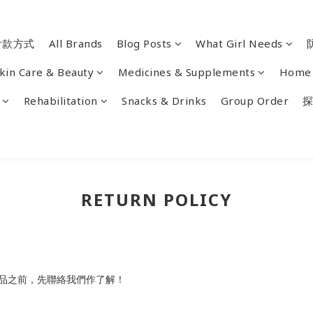
付款方式
All Brands
Blog Posts
What Girl Needs
kin Care & Beauty
Medicines & Supplements
Home 
Rehabilitation
Snacks & Drinks
Group Order
探
RETURN POLICY
品之前，先聯絡我們作了解！