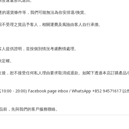
順豐速遞形式退回。
上述的退貨條件等，我們可能無法為你安排退/換貨。
退回不受理之貨品予客人，相關運費及風險由客人自行承擔。
求客人提供證明，並按個別情況考慮酌情處理。
決定權。
成立後，恕不接受任何私人理由要求取消或退款。如閣下透過本店訂購產品
:00) Facebook page inbox / WhatsApp +852 9457161
品前，先與我們的客戶服務聯絡。