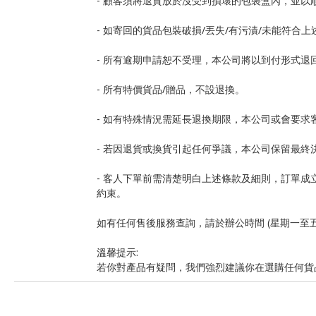
- 顧客須將退貨放於沒受到損壞的包裝盒內，並以
- 如寄回的貨品包裝破損/丟失/有污漬/未能符合
- 所有逾期申請恕不受理，本公司將以到付形式
- 所有特價貨品/贈品，不設退換。
- 如有特殊情況需延長退換期限，本公司或會要
- 若因退貨或換貨引起任何爭議，本公司保留最終
- 客人下單前需清楚明白上述條款及細則，訂單
約束。
如有任何售後服務查詢，請於辦公時間 (星期一至五10:00 - 20
溫馨提示:
若你對產品有疑問，我們強烈建議你在選購任何貨