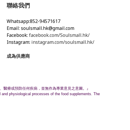
聯絡我們
Whatsapp:852-94571617
Email:
soulsmall.hk@gmail.com
Facebook:
facebook.com/Soulsmall.hk/
Instagram:
instagram.com/soulsmall.hk/
成為供應商
、
醫療或預防任何疾病，並無作為專業意見之意圖。』
nal and physiological processes of the food supplements. The