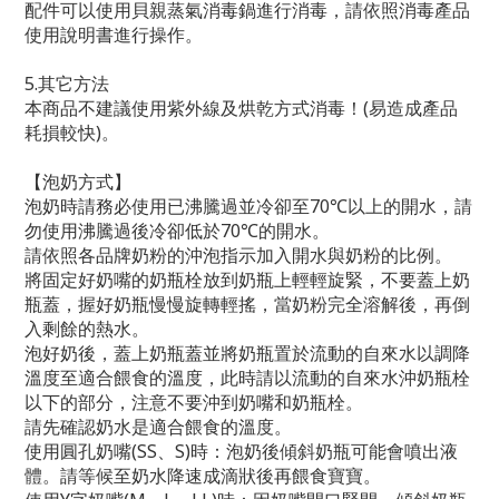
配件可以使用貝親蒸氣消毒鍋進行消毒，請依照消毒產品
使用說明書進行操作。
5.其它方法
本商品不建議使用紫外線及烘乾方式消毒！(易造成產品
耗損較快)。
【泡奶方式】
泡奶時請務必使用已沸騰過並冷卻至70℃以上的開水，請
勿使用沸騰過後冷卻低於70℃的開水。
請依照各品牌奶粉的沖泡指示加入開水與奶粉的比例。
將固定好奶嘴的奶瓶栓放到奶瓶上輕輕旋緊，不要蓋上奶
瓶蓋，握好奶瓶慢慢旋轉輕搖，當奶粉完全溶解後，再倒
入剩餘的熱水。
泡好奶後，蓋上奶瓶蓋並將奶瓶置於流動的自來水以調降
溫度至適合餵食的溫度，此時請以流動的自來水沖奶瓶栓
以下的部分，注意不要沖到奶嘴和奶瓶栓。
請先確認奶水是適合餵食的溫度。
使用圓孔奶嘴(SS、S)時：泡奶後傾斜奶瓶可能會噴出液
體。請等候至奶水降速成滴狀後再餵食寶寶。