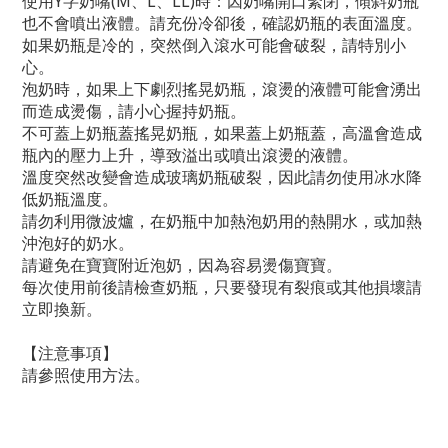
使用Y字奶嘴(M、L、LL)時：因奶嘴開口緊閉，傾斜奶瓶
也不會噴出液體。請充份冷卻後，確認奶瓶的表面溫度。
如果奶瓶是冷的，突然倒入滾水可能會破裂，請特別小
心。
泡奶時，如果上下劇烈搖晃奶瓶，滾燙的液體可能會湧出
而造成燙傷，請小心握持奶瓶。
不可蓋上奶瓶蓋搖晃奶瓶，如果蓋上奶瓶蓋，高溫會造成
瓶內的壓力上升，導致溢出或噴出滾燙的液體。
溫度突然改變會造成玻璃奶瓶破裂，因此請勿使用冰水降
低奶瓶溫度。
請勿利用微波爐，在奶瓶中加熱泡奶用的熱開水，或加熱
沖泡好的奶水。
請避免在寶寶附近泡奶，因為容易燙傷寶寶。
每次使用前後請檢查奶瓶，只要發現有裂痕或其他損壞請
立即換新。
【注意事項】
請參照使用方法。