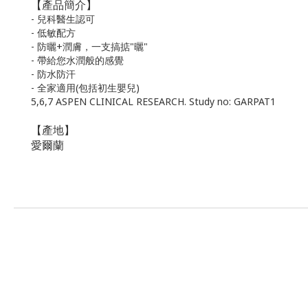
【產品簡介】
- 兒科醫生認可
- 低敏配方
- 防曬+潤膚，一支搞掂"曬"
- 帶給您水潤般的感覺
- 防水防汗
- 全家適用(包括初生嬰兒)
5,6,7 ASPEN CLINICAL RESEARCH. Study no: GARPAT1
【產地】
愛爾蘭