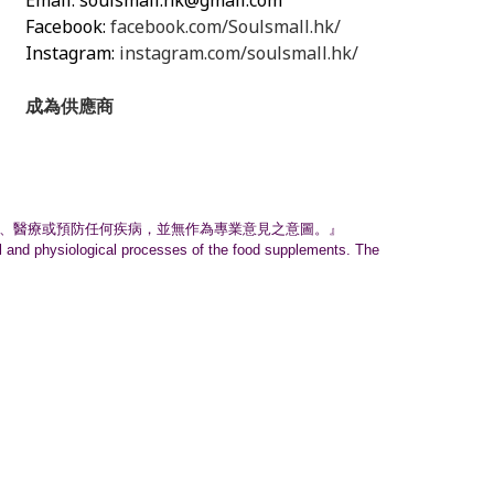
Email:
soulsmall.hk@gmail.com
Facebook:
facebook.com/Soulsmall.hk/
Instagram:
instagram.com/soulsmall.hk/
成為供應商
、
醫療或預防任何疾病，並無作為專業意見之意圖。』
nal and physiological processes of the food supplements. The