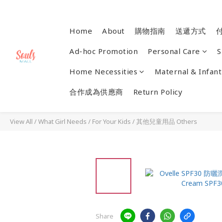
Home
About
購物指南
送遞方式
Ad-hoc Promotion
Personal Care
S
Home Necessities
Maternal & Infant
合作成為供應商
Return Policy
View All
/
What Girl Needs
/
For Your Kids
/
其他兒童用品 Others
Share