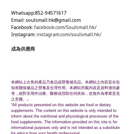
Whatsapp:852-94571617
Email:
soulsmall.hk@gmail.com
Facebook:
facebook.com/Soulsmall.hk/
Instagram:
instagram.com/soulsmall.hk/
成為供應商
本網站上出售的產品乃食品或營養補充品。
本網站之內容旨在告
知有關保健品之營養及生理作用。
本網站所載內容及資料僅供參
考，絕對非用作治療、
醫療或預防任何疾病，並無作為專業意見
之意圖。』
“All products presented on this website are food or dietary
supplements. The content on this website is only intended to
inform about the nutritional and physiological processes of the
food supplements. The information provided on this site is for
informational purposes only and is not intended as a substitute
for advice from your health professional.