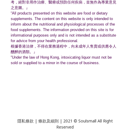
考，絕對非用作治療、
醫療或預防任何疾病，並無作為專業意見
之意圖。』
“All products presented on this website are food or dietary
supplements. The content on this website is only intended to
inform about the nutritional and physiological processes of the
food supplements. The information provided on this site is for
informational purposes only and is not intended as a substitute
for advice from your health professional.
根據香港法律，不得在業務過程中，
向未成年人售賣或供應令人
醺醉的酒類。』
“Under the law of Hong Kong, intoxicating liquor must not be
sold or supplied to a minor in the course of business.
隱私條款 | 條款及細則 | 2021 © Soulsmall All Right
Reserved