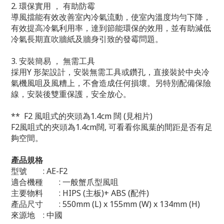
2. 環保實用 ， 有助防霉
導風擋能有效改善室內冷氣流動，使室內溫度均勻下降，
有效提高冷氣利用率，達到節能環保的效用，並有助減低
冷氣長期直吹牆紙及牆身引致的發霉問題。
3. 安裝簡易 ， 無需工具
採用Y 形架設計，安裝無需工具或鑽孔，直接裝於中央冷
氣機風咀及風糟上，不會造成任何損壞。另特別配備保險
線，安裝後雙重保護，安全放心。
** F2 風咀式的夾頭為1.4cm 闊 (見相片)
F2風咀式的夾頭為1.4cm闊, 可看看你風葉的間距是否有足
夠空間。
產品規格
型號
: AE-F2
適合機種
: 一般蟹爪型風咀
主要物料
: HIPS (主板)+ ABS (配件)
產品尺寸
: 550mm (L) x 155mm (W) x 134mm (H)
來源地
: 中國