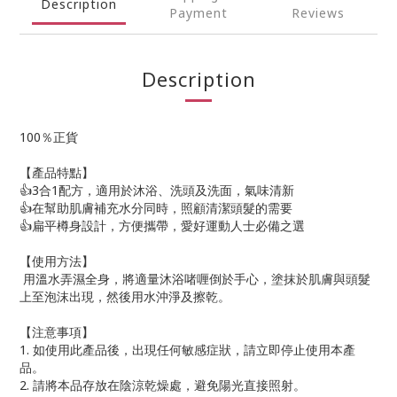
Description
Payment
Reviews
Description
100％正貨
【產品特點】
👍3合1配方，適用於沐浴、洗頭及洗面，氣味清新
👍在幫助肌膚補充水分同時，照顧清潔頭髮的需要
👍扁平樽身設計，方便攜帶，愛好運動人士必備之選
【使用方法】
用溫水弄濕全身，將適量沐浴啫喱倒於手心，塗抹於肌膚與頭髮
上至泡沫出現，然後用水沖淨及擦乾。
【注意事項】
1. 如使用此產品後，出現任何敏感症狀，請立即停止使用本產
品。
2. 請將本品存放在陰涼乾燥處，避免陽光直接照射。