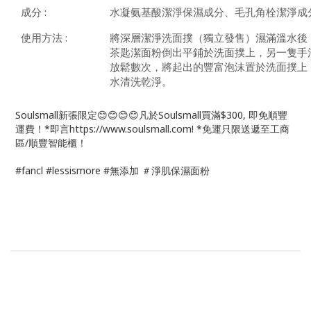
成分 :
水凝氨基酸潔淨保濕成分、毛孔角栓潔淨成
使用方法 :
將深層潔淨洗面撲（獨立發售）濕滿溫水後，
茶匙潔面粉倒出平鋪於洗面撲上，另一隻手
放鬆數次，將起出的豐富泡沫置於洗面撲上
水清洗乾淨。
Soulsmall新張限定😊😊😊😊凡於Soulsmall買滿$300, 即免順豐
運費！*即言https://www.soulsmall.com! *免運只限送遞至工商
區/順豐智能櫃！
#fancl #lessismore #無添加 ＃淨肌保濕面粉