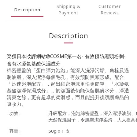
Shipping &
Customer
Description
Payment
Reviews
Description
榮獲日本妝評網站@COSME第一名- 有效預防黑頭粉刺-
含有水凝氨基酸保濕成分
綿密豐盈的「蛋白彈力泡泡」能深入洗淨污垢、角栓及過
剩油脂，深入潔淨每個毛孔，有效預防黑頭形成。配合
「迅速起泡配方」，起出細密泡沫更快更簡單；「水凝氨
基酸潔淨保濕成分」，於潔面後仍能保留肌膚水分，淨透
清爽之餘，更有超卓的柔滑感，而且能提升後續護膚品的
吸收力。
功效 :
升級配方，泡泡綿密豐盈，深入潔淨油脂、
天然保濕因子，令肌膚潔淨柔滑，大大提高
容量 :
50g x 1 支