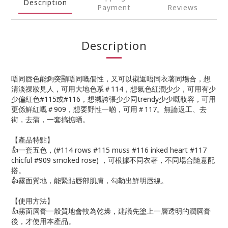
Description
Payment
Reviews
Description
唔同唇色能夠突顯唔同嘅個性，又可以襯返唔同衣著同場合，想
清淡祼妝見人，可用大地色系＃114，想氣色紅潤少少，可用有少
少偏紅色#115或#116，想襯誇張少少同trendy少少嘅妝容，可用
更係鮮紅嘅＃909，想要野性一啲，可用＃117。無論返工、去
街，去蒲，一套搞掂晒。
【產品特點】
👍一套五色，(#114 rows #115 muss #116 inked heart #117
chicful #909 smoked rose) ，可根據不同衣著，不同場合隨意配
搭。
👍霧面質地，能緊貼唇部肌膚，勾勒出鮮明唇線。
【使用方法】
👍霧面唇膏一般質地會較為乾燥，建議先塗上一層透明的潤唇膏
後，才使用本產品。