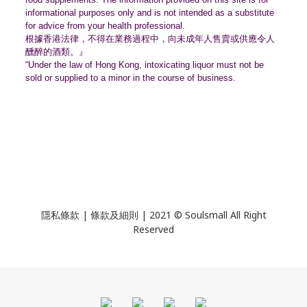
informational purposes only and is not intended as a substitute
for advice from your health professional.
根據香港法律，不得在業務過程中，
向未成年人售賣或供應令人
醺醉的酒類。』
“Under the law of Hong Kong, intoxicating liquor must not be
sold or supplied to a minor in the course of business.
隱私條款 | 條款及細則 | 2021 © Soulsmall All Right
Reserved