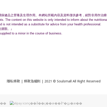
關保健品之營養及生理作用。
本網站所載內容及資料僅供參考，絕對非用作治療
nts. The content on this website is only intended to inform about the nutritio
nd is not intended as a substitute for advice from your health professional.
的酒類。』
supplied to a minor in the course of business.
隱私條款 | 條款及細則 | 2021 © Soulsmall All Right Reserved