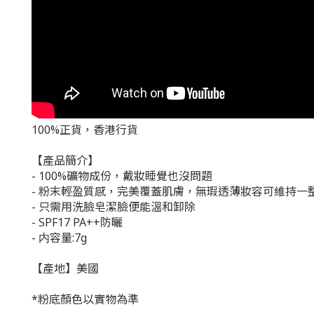
100%正貨，香港行貨
【產品簡介】
- 100%礦物成份，戴妝睡覺也沒問題
- 粉末輕盈質感，完美覆蓋肌膚，無瑕透薄妝容可維持一
- 只需用洗臉皂潔臉便能溫和卸除
- SPF17 PA++防曬
- 内容量:7g
【產地】美國
*粉底顏色以實物為準