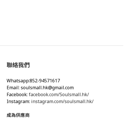
聯絡我們
Whatsapp:852-94571617
Email:
soulsmall.hk@gmail.com
Facebook:
facebook.com/Soulsmall.hk/
Instagram:
instagram.com/soulsmall.hk/
成為供應商