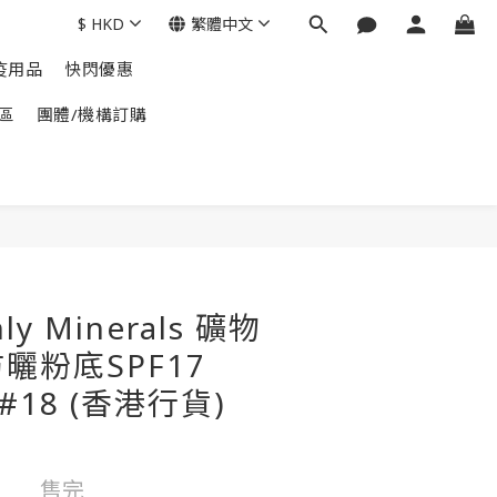
$
HKD
繁體中文
疫用品
快閃優惠
區
團體/機構訂購
ly Minerals 礦物
曬粉底SPF17
#18 (香港行貨)
售完