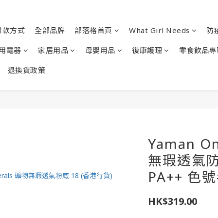
付款方式
全部品牌
部落格首頁
What Girl Needs
防
用電器
家居用品
母嬰用品
復康護理
零食飲品專
退換貨政策
Yaman On
無瑕透氣防
PA++ 色號
HK$319.00