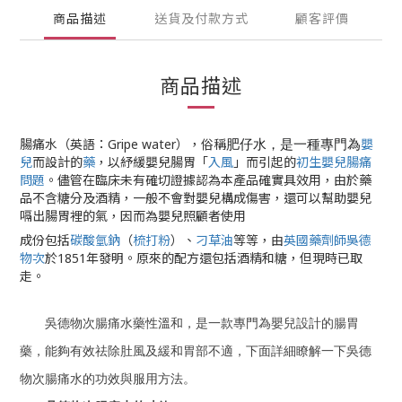
商品描述
送貨及付款方式
顧客評價
商品描述
腸痛水（英語：
Gripe water
），俗稱
嬰
肥仔水，是一種專門為
兒
而設計的
藥
，以紓緩嬰兒腸胃「
入風
」而引起的
初生嬰兒腸痛
問題
。儘管在臨床未有確切證據認為本產品確實具效用，由於藥
品不含糖分及酒精，一般不會對嬰兒構成傷害，還可以幫助嬰兒
嗝出腸胃裡的氣，因而為嬰兒照顧者使用
成份包括
碳酸氫鈉
（
梳打粉
）、
刁草油
等等，由
英國
藥劑師
吳德
物次
於1851年發明。原來的配方還包括酒精和糖，但現時已取
走。
吳德物次腸痛水藥性溫和，是一款專門為嬰兒設計的腸胃
藥，能夠有效祛除肚風及緩和胃部不適，下面詳細瞭解一下吳德
物次腸痛水的功效與服用方法。