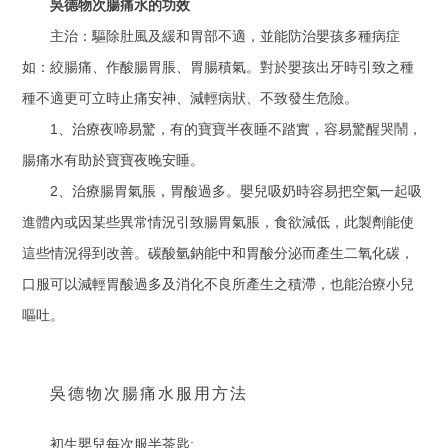
吳德物次腸痛水的功效
主治：驅除肚風及緩和胃部不適，並能防治嬰孩多種病症
如：絞腸痛、作酸腸胃脹、胃腸積氣。對於嬰孩出牙時引致之種
種不適更可立時止痛安神、減輕病狀、不致發生危險。
1
、治療夜啼易驚，有的寶寶半夜睡不踏實，容易驚醒哭鬧，
腸痛水有助於寶寶夜晚安睡。
2
、治療腸胃氣脹，胃酸過多。嬰兒吸奶時容易把空氣一起吸
進體內或因某些異常情況引致腸胃氣脹，食欲減低，此製劑能使
這些情況得到改善。碳酸氫鈉能中和胃酸分泌而產生二氧化碳，
口服可以減輕胃酸過多及消化不良所產生之積滯，也能治療小兒
嘔吐。
吳德物次腸痛水服用方法
;
初生嬰兒每次服半茶匙