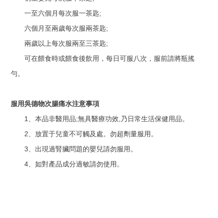
;
一至六個月每次服一茶匙
;
六個月至兩歲每次服兩茶匙
;
兩歲以上每次服兩至三茶匙
可在餵食時或餵食後飲用，每日可服八次，服前請將瓶搖
勻。
服用吳德物次腸痛水注意事項
1
;
,
、本品非醫用品
無具醫療功效
乃日常生活保健用品。
2
、放置于兒童不可觸及處。勿超劑量服用。
3
、出現過腎臟問題的嬰兒請勿服用。
4
、如對產品成分過敏請勿使用。