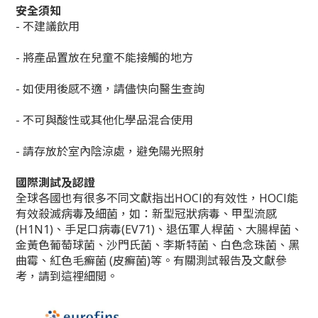
安全須知
- 不建議飲用
- 將產品置放在兒童不能接觸的地方
- 如使用後感不適，請儘快向醫生查詢
- 不可與酸性或其他化學品混合使用
- 請存放於室內陰涼處，避免陽光照射
國際測試及認證
全球各國也有很多不同文獻指出HOCl的有效性，HOCl能
有效殺滅病毒及細菌，如：新型冠狀病毒、甲型流感
(H1N1)、手足口病毒(EV71)、退伍軍人桿菌、大腸桿菌、
金黃色葡萄球菌、沙門氏菌、李斯特菌、白色念珠菌、黑
曲霉、紅色毛癬菌 (皮癬菌)等。有關測試報告及文獻參
考，請到這裡細閲。