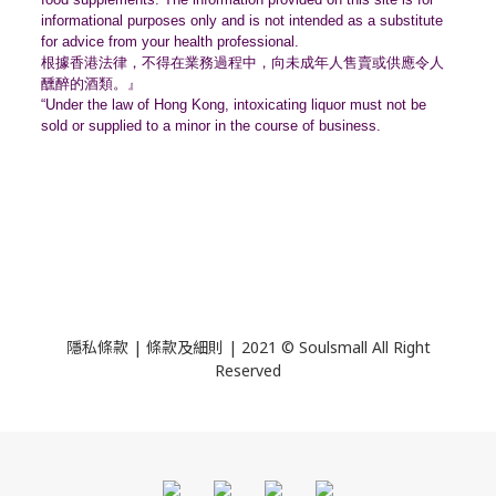
informational purposes only and is not intended as a substitute
for advice from your health professional.
根據香港法律，不得在業務過程中，
向未成年人售賣或供應令人
醺醉的酒類。』
“Under the law of Hong Kong, intoxicating liquor must not be
sold or supplied to a minor in the course of business.
隱私條款 | 條款及細則 | 2021 © Soulsmall All Right
Reserved