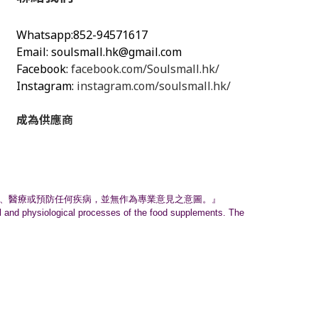
Whatsapp:852-94571617
Email:
soulsmall.hk@gmail.com
Facebook:
facebook.com/Soulsmall.hk/
Instagram:
instagram.com/soulsmall.hk/
成為供應商
、
醫療或預防任何疾病，並無作為專業意見之意圖。』
nal and physiological processes of the food supplements. The