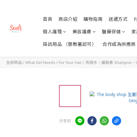
首頁
商店介紹
購物指南
送遞方式
個人護理
美容護膚
醫藥保健
家
探訪用品 （懲教署認可）
合作成為供應商
全部商品
/
What Girl Needs
/
For Your Hair
/
洗頭水・護髮素 Shampoo・Con
分享到