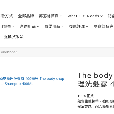
付款方式
全部品牌
部落格首頁
What Girl Needs
防
用電器
家居用品
母嬰用品
復康護理
零食飲品專
退換貨政策
ditioner
The bod
理洗髮露 
100%正貨
蘊含生薑精華，強韌髮
然清爽感。配合護髮素