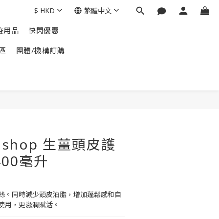
$
HKD
繁體中文
疫用品
快閃優惠
區
團體/機構訂購
y shop 生薑頭皮護
400毫升
絲。同時減少頭皮油脂，增加蓬鬆感和自
使用，更滋潤賦活。