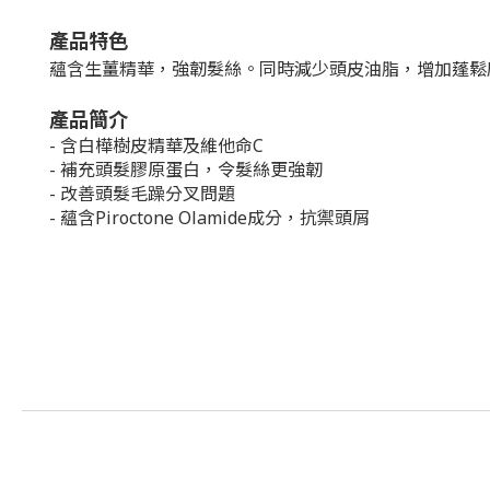
產品特色
蘊含生薑精華，強韌髮絲。同時減少頭皮油脂，增加蓬鬆
產品簡介
- 含白樺樹皮精華及維他命C
- 補充頭髮膠原蛋白，令髮絲更強韌
- 改善頭髮毛躁分叉問題
- 蘊含Piroctone Olamide成分，抗禦頭屑