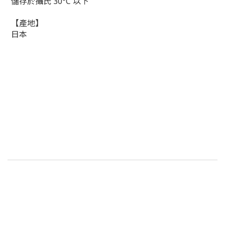
儲存於攝氏 30°C 以下
【產地】
日本