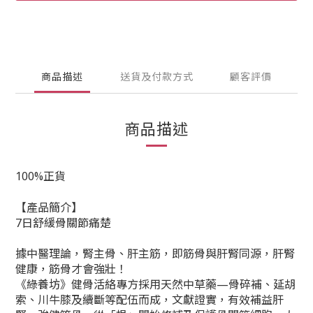
商品描述
送貨及付款方式
顧客評價
商品描述
100%正貨
【產品簡介】
7日舒緩骨關節痛楚
據中醫理論，腎主骨、肝主筋，即筋骨與肝腎同源，肝腎
健康，筋骨才會強壯！
《綠養坊》健骨活絡專方採用天然中草藥—骨碎補、延胡
索、川牛膝及續斷等配伍而成，文獻證實，有效補益肝