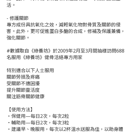
活。
- 修護關節
專方成份具抗氧化之效，減輕氧化物對骨質及關節的侵
害。此外，更可促進蛋白多醣的合成，修補及保護兼備，
強化關節。
#數據取自《綠養坊》於2009年2月至3月間抽樣訪問688
名服用《綠養坊》健骨活絡專方用家
特別適合以下人士服用
關節勞損及疼痛
受關節不適困擾
提升關節靈活度
關注筋骨關節健康
【使用方法】
‧保健用—每日2次，每次2粒
‧輔助用—每日2次，每次3粒
‧建議早、晚服用，每次以2杯溫水送服為佳，以助身體