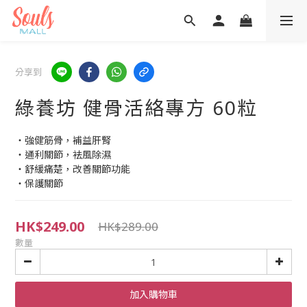
分享到
綠養坊 健骨活絡專方 60粒
‧強健筋骨，補益肝腎
‧通利關節，袪風除濕
‧舒緩痛楚，改善關節功能
‧保護關節
HK$249.00
HK$289.00
數量
加入購物車