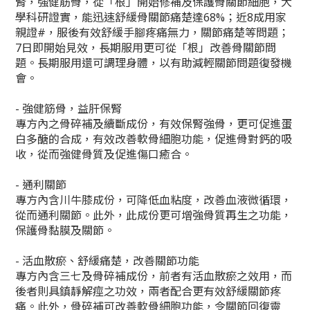
腎，強健筋骨，從「根」開始修補及保護骨關節細胞，大
學科研證實，能迅速舒緩骨關節痛楚達68%；近8成用家
親證#，服後有效舒緩手腳疼痛無力，關節痛楚等問題；
7日即開始見效，長期服用更可從「根」改善骨關節問
題。長期服用還可調理身體，以有助減輕關節問題復發機
會。
- 強健筋骨，益肝保腎
專方內之骨碎補及續斷成份，有效保腎強骨，更可促進蛋
白多醣的合成，有效改善軟骨細胞功能，促進骨對鈣的吸
收，從而強健骨質及促進傷口癒合。
- 通利關節
專方內含川牛膝成份，可降低血粘度，改善血液微循環，
從而通利關節。此外，此成份更可增強骨質再生之功能，
保護骨黏膜及關節。
- 活血散瘀、舒緩痛楚，改善關節功能
專方內含三七及骨碎補成份，前者有活血散瘀之效用，而
後者則具鎮靜解痙之功效，兩者配合更有效舒緩關節疼
痛。此外，骨碎補可改善軟骨細胞功能，令關節回復靈