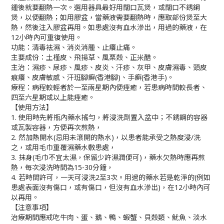
鍾後就要翻熱一次。選用器具最好用闊口瓦煲，或闊口不銹鋼
煲，以便翻熱；如用膠盆，當藥液需要翻熱時，應取部份煲至大
熱，然後注入膠盆再用。如患處沒有血水滲出，用過的藥液，在
12小時內可重復使用。
​功能：清毒袪濕、消炎消腫、止癢止痛。
主要成份：土槿皮、飛揚草、風栗殼、正米醋。
主治：濕疹、尿疹、風疹、皮炎、汗疹、灰甲、皮膚濕毒、頭皮
痕癢、皮膚敏感、汗班腳癬(香港腳)、手癬(香港手)。
​療程：病程較輕者於一至兩星期內便痊癒，若患病時間較長者、
四至六星期或以上能痊癒。
​【使用方法】
1. 使用時先將瓶內藥水搖勻，將浸洗劑置入盆中；不銹鋼的容器
或瓦製容器，方便再次煎熱，
2. 然加熱開水(忌用未滾開的熱水)，以患者能承受之熱度浸/洗
之，或用毛巾重覆濕藥水敷患處，
3. 抹身(毛巾不宜太濕，保留少許濕潤便可)，藥水欠熱時應再煎
熱，每次浸洗時間為15-30分鐘，
4. 若時間許可，一天可浸洗2至3次。用過的藥水若是乾淨的(例如
患處表面沒有傷口，或有傷口，但沒有血水滲出)，在12小時內可
以再用。
【​注意事項】
治療期間應戒吃牛肉、蛋、鵝、鴨、蝦蟹、貝殼類、魷魚、淡水