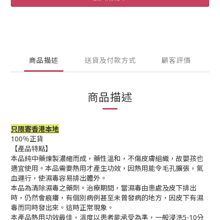
商品描述
送貨及付款方式
顧客評價
商品描述
只限寄香港本地
100％正貨
【產品特點】
本品純中藥煉製濃縮而成，藥性溫和，不傷皮膚組織，故嬰孩也
適宜使用。本品需要熱用才產生功效，因熱用能令毛孔擴張，氣
血運行，使濕毒容易排出體外。
本品為清除濕毒之藥劑。治療期間，當濕毒由患處及皮下排出
時，仍然會痕癢，有個別病例甚至未曾發病的地方，因皮下有濕
毒而同時發出來。這時正常現象。
本產品熱用功效最佳，溫度以患者能承受為準，一般浸洗5-10分