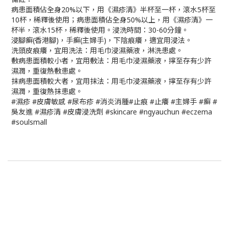
病患面積佔全身20%以下，用《濕疹清》半杯至一杯，滾水5杯至
10杯，稀釋後使用；病患面積佔全身50%以上，用《濕疹清》一
杯半，滾水15杯，稀釋後使用。浸洗時間：30-60分鐘。
浸腳癬(香港腳)，手癬(主婦手)，下陰痕癢，適宜用浸法。
洗頭皮痕癢，宜用洗法：用毛巾浸濕藥液，淋洗患處。
敷病患面積較小者，宜用敷法：用毛巾浸濕藥液，擰至存有少許
濕潤，重復熱敷患處。
抹病患面積較大者，宜用抹法：用毛巾浸濕藥液，擰至存有少許
濕潤，重復熱抹患處。
#濕疹 #皮膚敏感 #尿布疹 #消炎消腫#止痕 #止癢 #主婦手 #癬 #
吳友進 #濕疹清 #皮膚浸洗劑 #skincare #ngyauchun #eczema
#soulsmall