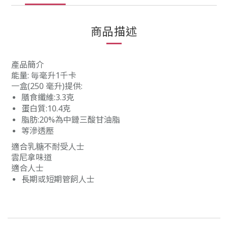
商品描述
產品簡介
能量: 毎毫升1千卡
一盒(250 毫升)提供:
膳食纖維:3.3克
蛋白質:10.4克
脂肪:20%為中鏈三酸甘油脂
等滲透壓
適合乳糖不耐受人士
雲尼拿味道
適合人士
長期或短期管飼人士