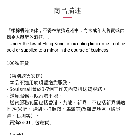
商品描述
『根據香港法律，不得在業務過程中，向未成年人售賣或供
應令人醺醉的酒類。』
“ Under the law of Hong Kong, intoxicating liquor must not be
sold or supplied to a minor in the course of business.”
100%正貨
【特別送貨安排】
-
本品
不適用於
順豐送貨服務。
- Soulsmall會於
3-7
個工作天內安排送貨服務。
-
送貨服務只限香港本地。
-
送貨服務範圍包括香港、九龍、新界，
不包括新界偏遠
地區(米埔，羅湖、打鼓嶺、
馬灣等
)及離島地區（愉景
灣、長洲等）。
- 買滿$400，包送貨。