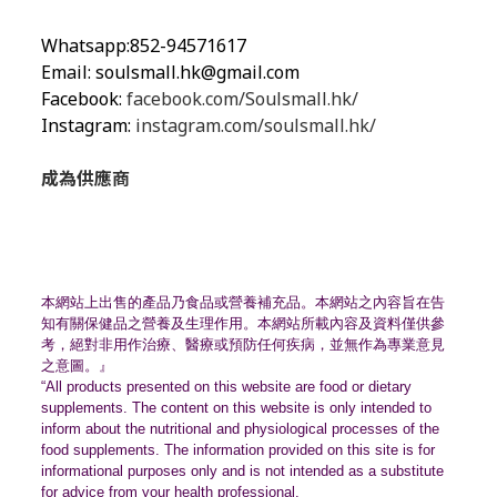
Whatsapp:852-94571617
Email:
soulsmall.hk@gmail.com
Facebook:
facebook.com/Soulsmall.hk/
Instagram:
instagram.com/soulsmall.hk/
成為供應商
本網站上出售的產品乃食品或營養補充品。
本網站之內容旨在告
知有關保健品之營養及生理作用。
本網站所載內容及資料僅供參
考，絕對非用作治療、
醫療或預防任何疾病，並無作為專業意見
之意圖。』
“All products presented on this website are food or dietary
supplements. The content on this website is only intended to
inform about the nutritional and physiological processes of the
food supplements. The information provided on this site is for
informational purposes only and is not intended as a substitute
for advice from your health professional.