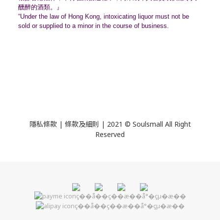
醺醉的酒類。』
“Under the law of Hong Kong, intoxicating liquor must not be
sold or supplied to a minor in the course of business.
隱私條款 | 條款及細則 | 2021 © Soulsmall All Right
Reserved