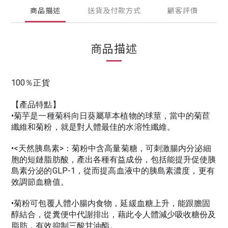
商品描述
送貨及付款方式
顧客評價
商品描述
100％正貨
【產品特點】
•菊芋是一種菊科向日葵屬草本植物的球莖，當中的菊苣
纖維和菊粉，就是對人體最佳的水溶性纖維。
•<天然胰島素>：菊粉中含高量菊糖，可刺激腸内分泌細
胞的短鏈脂肪酸，產出各種有益成份，包括能提升促使胰
島素分泌的GLP-1，從而提高血液中的胰島素濃度，更有
效調節血糖值。
•菊粉可包覆人體小腸内食物，延緩血糖上升，能跟膽固
醇結合，從糞便中代謝排出，藉此令人體減少吸收糖份及
脂肪，有效抑制三酸甘油酯。