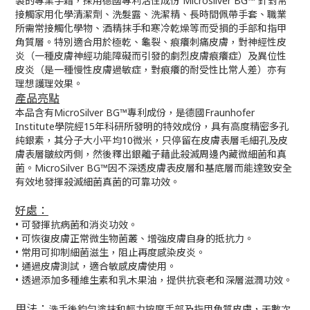
製的專業手霜，採用德國專利活性成份 Microsilver BG™ 針對常
接觸家用化學清潔劑、洗髮露、洗潔精、長時間佩帶手套、職業
所需常接觸化學物、酒精抹手和寒冷乾燥等而受損的手部和指甲
角質層。特別適合用於極乾、龜裂、痕癢刺痛皮膚，對神經性皮
炎（一種皮膚神經功能障礙而引發的劇烈皮膚痕癢症）及異位性
皮炎（是一種慢性皮膚過敏症，對痕癢的耐受性比常人差）亦有
理想護理效果。
產品亮點
本品含有MicroSilver BG™專利成份，是德國Fraunhofer
Institute學院經15年科研所發明的特效成份，具有高度精密多孔
純銀素，其分子大小平均10微米，只停留在皮膚表層毛細孔及皮
膚表層皺紋丙側，然後釋出銀離子藉此殺滅周邊內藏微細菌和真
菌。MicroSilver BG™因不深透皮膚表皮層和基底層而能達致安全
有效地發揮殺滅細菌真菌的可靠功效。
好處：
• 可發揮抗病菌和消炎功效。
• 可恢復皮膚正常微生物菌叢、增強皮膚自身的抵抗力。
• 常用可抑制細菌滋生，阻止再度感染皮炎。
• 通過皮膚測試，適合敏感皮膚使用。
• 透過添加多種維生素和乳木果油，提供抗衰老和深層滋潤功效。
用法：
洗手後鈞勻塗抹和輕力按摩手部及指甲角質皮膚，天數次