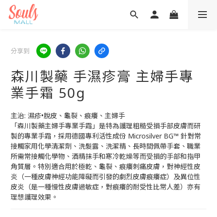
分享到
森川製藥 手濕疹膏 主婦手專
業手霜 50g
主治: 濕疹•脫皮、龜裂、痕癢、主婦手
「森川製藥主婦手專業手霜」是特為護理粗糙受損手部皮膚而研
製的專業手霜，採用德國專利活性成份 Microsilver BG™ 針對常
接觸家用化學清潔劑、洗髮露、洗潔精、長時間佩帶手套、職業
所需常接觸化學物、酒精抹手和寒冷乾燥等而受損的手部和指甲
角質層。特別適合用於極乾、龜裂、痕癢刺痛皮膚，對神經性皮
炎（一種皮膚神經功能障礙而引發的劇烈皮膚痕癢症）及異位性
皮炎（是一種慢性皮膚過敏症，對痕癢的耐受性比常人差）亦有
理想護理效果。