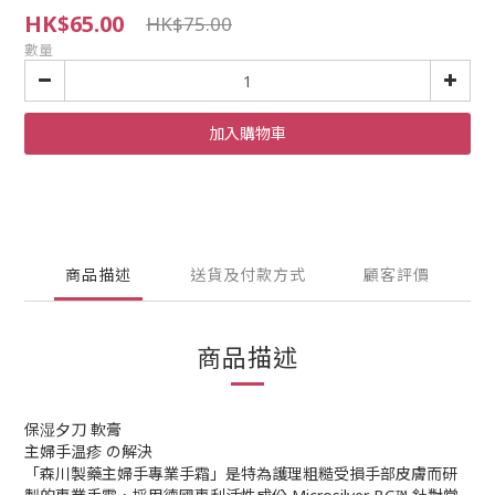
HK$65.00
HK$75.00
數量
加入購物車
商品描述
送貨及付款方式
顧客評價
商品描述
保湿夕刀 軟膏
主婦手温疹 の解決
「森川製藥主婦手專業手霜」是特為護理粗糙受損手部皮膚而研