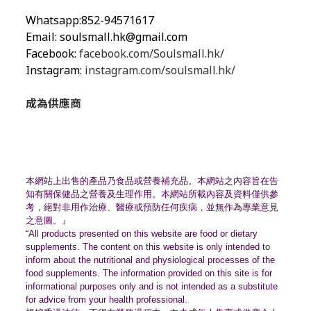
Whatsapp:852-94571617
Email:
soulsmall.hk@gmail.com
Facebook:
facebook.com/Soulsmall.hk/
Instagram:
instagram.com/soulsmall.hk/
成為供應商
本網站上出售的產品乃食品或營養補充品。
本網站之內容旨在告
知有關保健品之營養及生理作用。
本網站所載內容及資料僅供參
考，絕對非用作治療、
醫療或預防任何疾病，並無作為專業意見
之意圖。』
“All products presented on this website are food or dietary
supplements. The content on this website is only intended to
inform about the nutritional and physiological processes of the
food supplements. The information provided on this site is for
informational purposes only and is not intended as a substitute
for advice from your health professional.