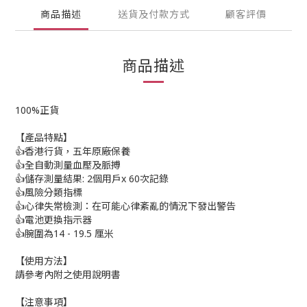
商品描述
送貨及付款方式
顧客評價
商品描述
100%正貨
【產品特點】
👍香港行貨，五年原廠保養
👍全自動測量血壓及脈搏
👍儲存測量結果: 2個用戶x 60次記錄
👍風險分類指標
👍心律失常檢測：在可能心律紊亂的情況下發出警告
👍電池更換指示器
👍腕圍為14 - 19.5 厘米
【使用方法】
請參考內附之使用說明書
【注意事項】