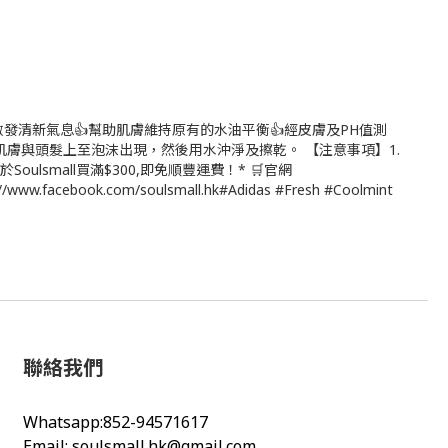
使沐浴後的身體散發清新氣息👍幫助肌膚維持原有的水油平衡👍經皮膚及PH值測
膚與頭髮上至泡沫出現，然後用水沖淨及擦乾。 【注意事項】1.
lsmall買滿$300,即免順豐運費！* 🛒官網
ps://www.facebook.com/soulsmall.hk#Adidas #Fresh #Coolmint
聯絡我們
Whatsapp:852-94571617
Email:
soulsmall.hk@gmail.com