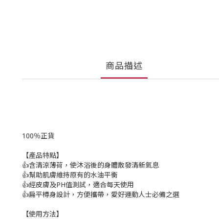
商品描述
100％正貨
【產品特點】
👍含清涼薄荷，使沐浴後的身體散發清新氣息
👍幫助肌膚維持原有的水油平衡
👍經皮膚及PH值測試，適合每天使用
👍扁平樽身設計，方便攜帶，愛好運動人士必備之選
【使用方法】