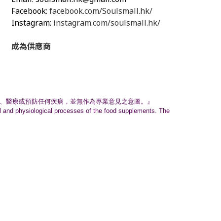
Facebook:
facebook.com/Soulsmall.hk/
Instagram:
instagram.com/soulsmall.hk/
成為供應商
、
醫療或預防任何疾病，並無作為專業意見之意圖。』
nal and physiological processes of the food supplements. The