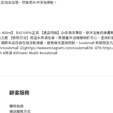
上至泡沫出現，然後用水沖淨及擦乾。
。
h Cool Mint) 400ml】 $42100％正貨 【產品特點】👍含清涼薄荷，
備之選 【使用方法】用溫水弄濕全身，將適量沐浴啫喱倒於手心，塗抹於肌
品存放在陰涼乾燥處，避免陽光直接照射。Soulsmall 新張限定凡於Sou
com/soulsmall 🛒Ighttps://www.instagram.com/soulsmall.hk 🛒Fb htt
濕 #Shower #bath #soulsmall
顧客服務
購物指南
運送服務方式