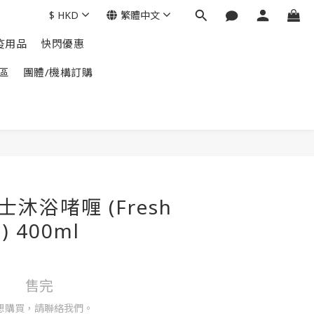
$
HKD
繁體中文
疫用品
快閃優惠
區
團體/機構訂購
女士沐浴啫喱 (Fresh
t) 400ml
售完
想購買，請聯絡我們。