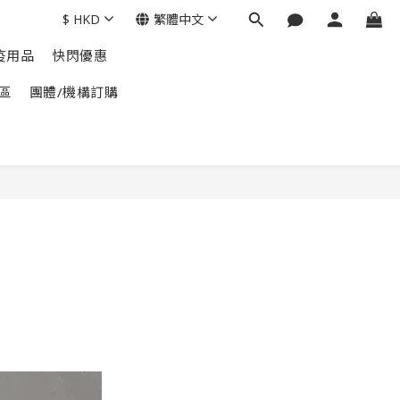
$
HKD
繁體中文
疫用品
快閃優惠
區
團體/機構訂購