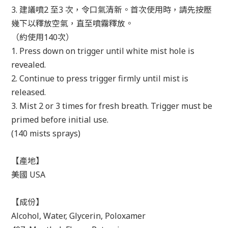
3. 建議噴2 至3 次，令口氣清新。首次使用時，請先按壓
幾下以釋放空氣，直至噴霧釋放。
（約使用140次）
1. Press down on trigger until white mist hole is
revealed.
2. Continue to press trigger firmly until mist is
released.
3. Mist 2 or 3 times for fresh breath. Trigger must be
primed before initial use.
(140 mists sprays)
【產地】
美國 USA
【成份】
Alcohol,
Water,
Glycerin,
Poloxamer