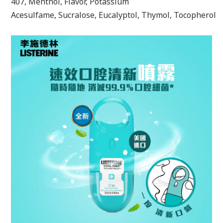
407,
Menthol,
Flavor,
Potassium
Acesulfame,
Sucralose,
Eucalyptol,
Thymol,
Tocopherol