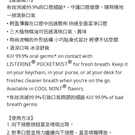
【產品簡介】
有效消滅99.9%的口腔細菌*，守護口腔健康，隨時隨地
一按清新口氣
• 輕盈薄霧在口腔中迅速散佈 快速全面潔淨口腔
• 三大植物精油可迅速清除口氣、異味
• 時尚流暢的外形結構 小巧貼身式設計 輕便不佔空間
• 清涼口味 冰涼舒爽
Kill 99.9% oral germs* on contact with
®
®
LISTERINE
POCKETMIST
for fresh breath. Keep it
on your keychain, in your purse, or at your desk for
fresher, cleaner breath when you’re on the go.
®
Available in COOL MINT
flavors.
*有效消滅99.9%引致口氣問題的細菌 Kill 99.9% of bad
breath germs
【使用方法】
1. 向下按壓按鈕直至噴咀出現。
2. 對準口腔並用力繼續向下按壓，直至噴霧釋放。